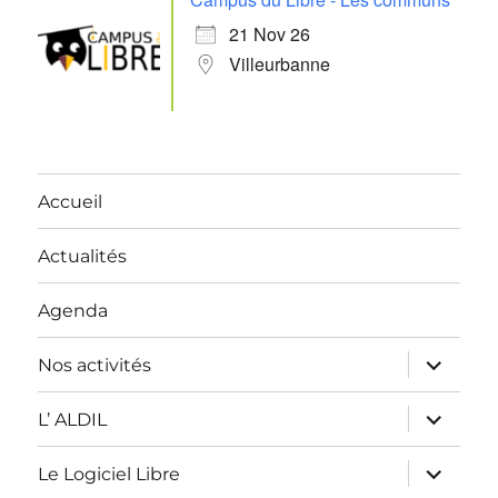
21 Nov 26
Villeurbanne
Accueil
Actualités
Agenda
ouvrir
Nos activités
le
sous-
menu
ouvrir
L’ ALDIL
le
sous-
menu
ouvrir
Le Logiciel Libre
le