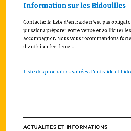
A
Information sur les Bidouilles
l
t
Contacter la liste d'entraide n'est pas oblig
e
puissions préparer votre venue et so lliciter l
r
accompagner. Nous vous recommandons fortement
n
d'anticiper les dema...
a
t
i
Liste des prochaines soirées d’entraide et bido
v
e
:
ACTUALITÉS ET INFORMATIONS