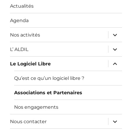
Actualités
Agenda
ouvrir
Nos activités
le
sous-
menu
ouvrir
L’ ALDIL
le
sous-
menu
ouvrir
Le Logiciel Libre
le
sous-
menu
Qu’est ce qu’un logiciel libre ?
Associations et Partenaires
Nos engagements
ouvrir
Nous contacter
le
sous-