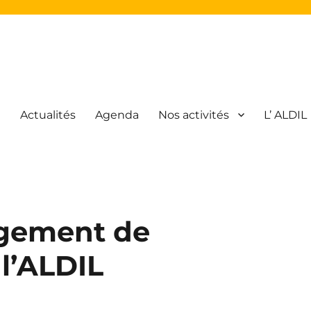
l
Actualités
Agenda
Nos activités
L’ ALDIL
atique Libre
gement de
 l’ALDIL