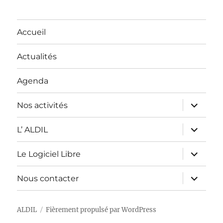
Accueil
Actualités
Agenda
ouvrir
Nos activités
le
sous-
menu
ouvrir
L’ ALDIL
le
sous-
menu
ouvrir
Le Logiciel Libre
le
sous-
menu
ouvrir
Nous contacter
le
sous-
menu
ALDIL
Fièrement propulsé par WordPress