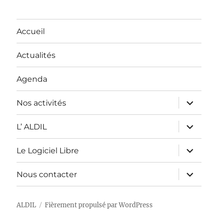
Accueil
Actualités
Agenda
ouvrir
Nos activités
le
sous-
menu
ouvrir
L’ ALDIL
le
sous-
menu
ouvrir
Le Logiciel Libre
le
sous-
menu
ouvrir
Nous contacter
le
sous-
menu
ALDIL
Fièrement propulsé par WordPress