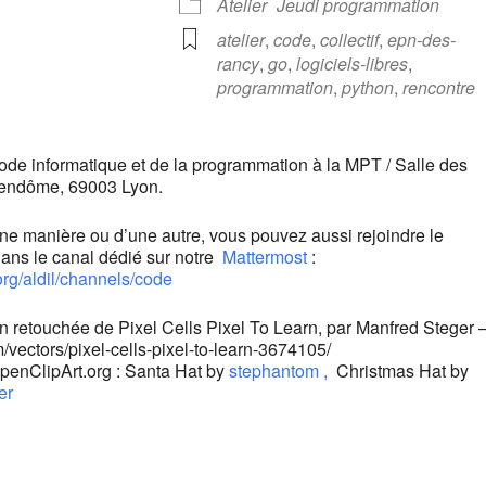
Atelier
Jeudi programmation
atelier
,
code
,
collectif
,
epn-des-
rancy
,
go
,
logiciels-libres
,
programmation
,
python
,
rencontre
code informatique et de la programmation à la MPT / Salle des
endôme, 69003 Lyon.
une manière ou d’une autre, vous pouvez aussi rejoindre le
ans le canal dédié sur notre
Mattermost
:
org/aldil/channels/code
sion retouchée de Pixel Cells Pixel To Learn, par Manfred Steger 
m/vectors/pixel-cells-pixel-to-learn-3674105/
penClipArt.org : Santa Hat by
stephantom ,
Christmas Hat by
er