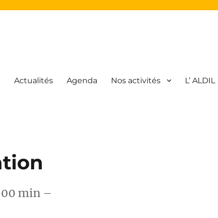
l
Actualités
Agenda
Nos activités
L’ ALDIL
atique Libre
tion
h 00 min –