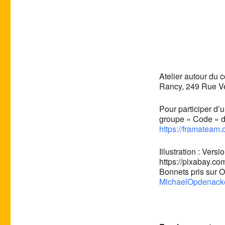
Atelier autour du 
Rancy, 249 Rue V
Pour participer d’
groupe « Code » d
https://framateam.
Illustration : Ver
https://pixabay.co
Bonnets pris sur O
MichaelOpdenack