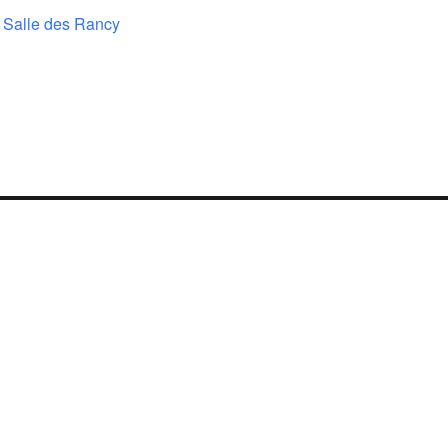
/ Salle des Rancy
Leaflet
| ©
OpenStreetMap
contributo
×
Maison pour tous / Salle des Rancy