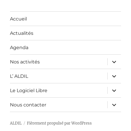
Accueil
Actualités
Agenda
ouvrir
Nos activités
le
sous-
menu
ouvrir
L’ ALDIL
le
sous-
menu
ouvrir
Le Logiciel Libre
le
sous-
menu
ouvrir
Nous contacter
le
sous-
menu
ALDIL
Fièrement propulsé par WordPress