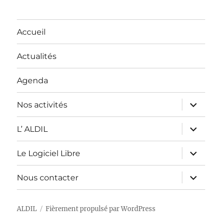
Accueil
Actualités
Agenda
ouvrir
Nos activités
le
sous-
menu
ouvrir
L’ ALDIL
le
sous-
menu
ouvrir
Le Logiciel Libre
le
sous-
menu
ouvrir
Nous contacter
le
sous-
menu
ALDIL
Fièrement propulsé par WordPress