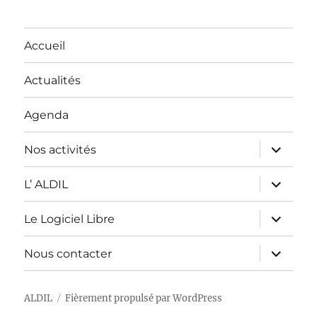
Accueil
Actualités
Agenda
ouvrir
Nos activités
le
sous-
menu
ouvrir
L’ ALDIL
le
sous-
menu
ouvrir
Le Logiciel Libre
le
sous-
menu
ouvrir
Nous contacter
le
sous-
menu
ALDIL
Fièrement propulsé par WordPress