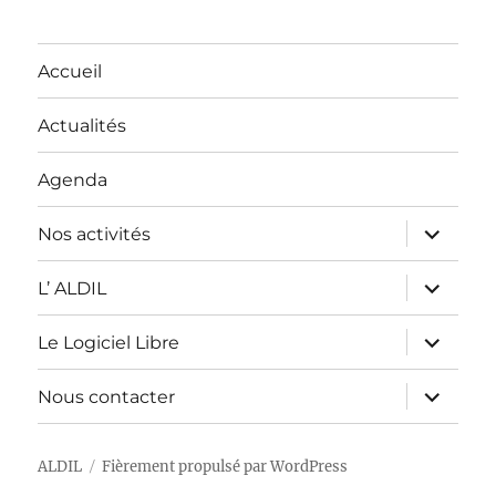
Accueil
Actualités
Agenda
ouvrir
Nos activités
le
sous-
menu
ouvrir
L’ ALDIL
le
sous-
menu
ouvrir
Le Logiciel Libre
le
sous-
menu
ouvrir
Nous contacter
le
sous-
menu
ALDIL
Fièrement propulsé par WordPress