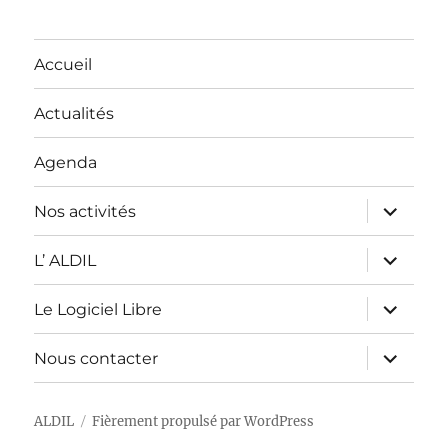
Accueil
Actualités
Agenda
ouvrir
Nos activités
le
sous-
menu
ouvrir
L’ ALDIL
le
sous-
menu
ouvrir
Le Logiciel Libre
le
sous-
menu
ouvrir
Nous contacter
le
sous-
menu
ALDIL
Fièrement propulsé par WordPress