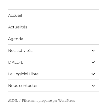
Accueil
Actualités
Agenda
ouvrir
Nos activités
le
sous-
menu
ouvrir
L’ ALDIL
le
sous-
menu
ouvrir
Le Logiciel Libre
le
sous-
menu
ouvrir
Nous contacter
le
sous-
menu
ALDIL
Fièrement propulsé par WordPress