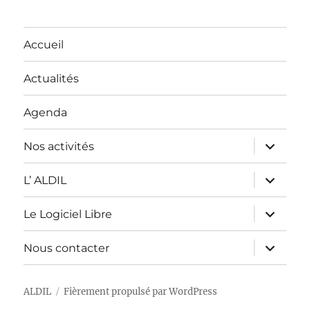
Accueil
Actualités
Agenda
ouvrir
Nos activités
le
sous-
menu
ouvrir
L’ ALDIL
le
sous-
menu
ouvrir
Le Logiciel Libre
le
sous-
menu
ouvrir
Nous contacter
le
sous-
menu
ALDIL
Fièrement propulsé par WordPress