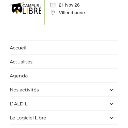
21 Nov 26
Villeurbanne
Accueil
Actualités
Agenda
ouvrir
Nos activités
le
sous-
menu
ouvrir
L’ ALDIL
le
sous-
menu
ouvrir
Le Logiciel Libre
le
sous-