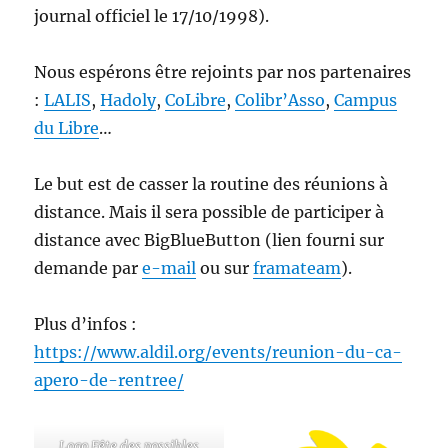
journal officiel le 17/10/1998).
Nous espérons être rejoints par nos partenaires
:
LALIS
,
Hadoly
,
CoLibre
,
Colibr’Asso
,
Campus
du Libre
…
Le but est de casser la routine des réunions à
distance. Mais il sera possible de participer à
distance avec BigBlueButton (lien fourni sur
demande par
e-mail
ou sur
framateam
).
Plus d’infos :
https://www.aldil.org/events/reunion-du-ca-
apero-de-rentree/
Logo Fête des possibles