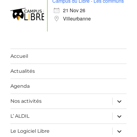
Campus du Libre - Les communs
21 Nov 26
Villeurbanne
Accueil
Actualités
Agenda
ouvrir
Nos activités
le
sous-
menu
ouvrir
L’ ALDIL
le
sous-
menu
ouvrir
Le Logiciel Libre
le