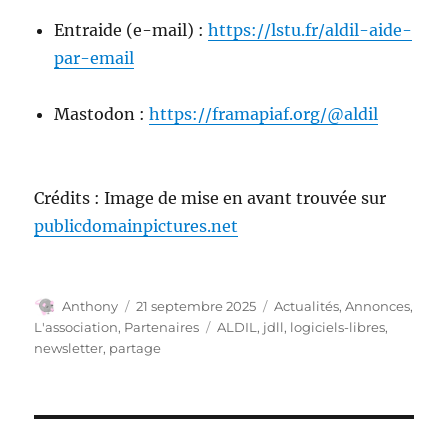
Entraide (e-mail) :
https://lstu.fr/aldil-aide-
par-email
Mastodon :
https://framapiaf.org/@aldil
Crédits : Image de mise en avant trouvée sur
publicdomainpictures.net
Auteur
Publié
Catégories
Anthony
21 septembre 2025
Actualités
,
Annonces
,
le
Étiquettes
L'association
,
Partenaires
ALDIL
,
jdll
,
logiciels-libres
,
newsletter
,
partage
Navigation