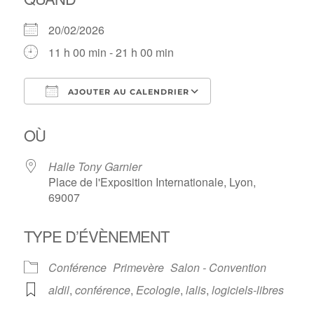
20/02/2026
11 h 00 min - 21 h 00 min
AJOUTER AU CALENDRIER
Télécharger ICS
Calendrier Google
OÙ
Halle Tony Garnier
Place de l'Exposition Internationale, Lyon,
69007
TYPE D’ÉVÈNEMENT
Conférence
Primevère
Salon - Convention
aldil
,
conférence
,
Ecologie
,
lalis
,
logiciels-libres