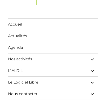
Accueil
Actualités
Agenda
ouvrir
Nos activités
le
sous-
menu
ouvrir
L’ ALDIL
le
sous-
menu
ouvrir
Le Logiciel Libre
le
sous-
menu
ouvrir
Nous contacter
le
sous-
menu