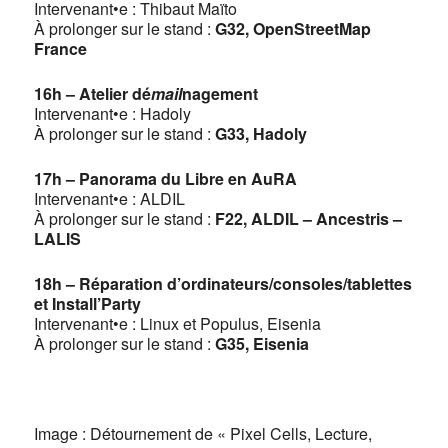
Intervenant•e : Thibaut Maïto
À prolonger sur le stand :
G32, OpenStreetMap
France
16h – Atelier dé
mail
nagement
Intervenant•e : Hadoly
À prolonger sur le stand :
G33, Hadoly
17h – Panorama du Libre en AuRA
Intervenant•e : ALDIL
À prolonger sur le stand :
F22, ALDIL – Ancestris –
LALIS
18h – Réparation d’ordinateurs/consoles/tablettes
et Install’Party
Intervenant•e : Linux et Populus, Eisenia
À prolonger sur le stand :
G35, Eisenia
Image : Détournement de « Pixel Cells, Lecture,