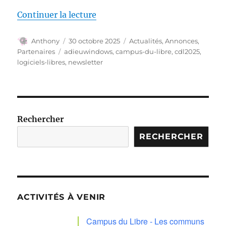
de « Newsletter de novembre »
Continuer la lecture
Auteur
Publié
Catégories
Anthony
30 octobre 2025
Actualités
,
Annonces
,
le
Étiquettes
Partenaires
adieuwindows
,
campus-du-libre
,
cdl2025
,
logiciels-libres
,
newsletter
Rechercher
RECHERCHER
ACTIVITÉS À VENIR
Campus du Libre - Les communs