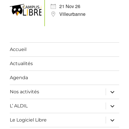
21 Nov 26
Villeurbanne
Accueil
Actualités
Agenda
ouvrir
Nos activités
le
sous-
menu
ouvrir
L’ ALDIL
le
sous-
menu
ouvrir
Le Logiciel Libre
le
sous-