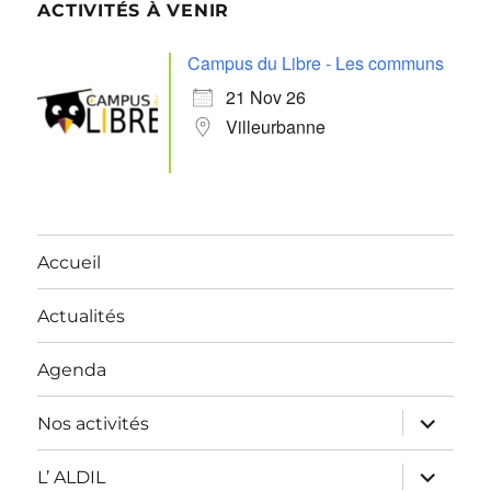
ACTIVITÉS À VENIR
Campus du Libre - Les communs
21 Nov 26
Villeurbanne
Accueil
Actualités
Agenda
ouvrir
Nos activités
le
sous-
menu
ouvrir
L’ ALDIL
le