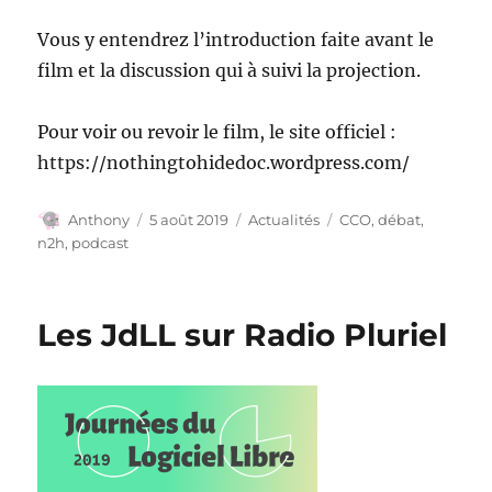
Vous y entendrez l’introduction faite avant le
film et la discussion qui à suivi la projection.
Pour voir ou revoir le film, le site officiel :
https://nothingtohidedoc.wordpress.com/
Auteur
Publié
Catégories
Étiquettes
Anthony
5 août 2019
Actualités
CCO
,
débat
,
le
n2h
,
podcast
Les JdLL sur Radio Pluriel