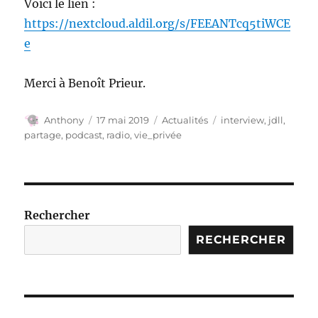
Voici le lien :
https://nextcloud.aldil.org/s/FEEANTcq5tiWCE
e
Merci à Benoît Prieur.
Auteur
Publié
Catégories
Étiquettes
Anthony
17 mai 2019
Actualités
interview
,
jdll
,
le
partage
,
podcast
,
radio
,
vie_privée
Rechercher
RECHERCHER