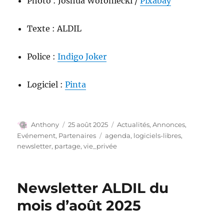
Photo : Joshua Woroniecki /
Pixabay
Texte : ALDIL
Police :
Indigo Joker
Logiciel :
Pinta
Auteur
Publié
Catégories
Anthony
25 août 2025
Actualités
,
Annonces
,
le
Étiquettes
Evénement
,
Partenaires
agenda
,
logiciels-libres
,
newsletter
,
partage
,
vie_privée
Newsletter ALDIL du
mois d’août 2025